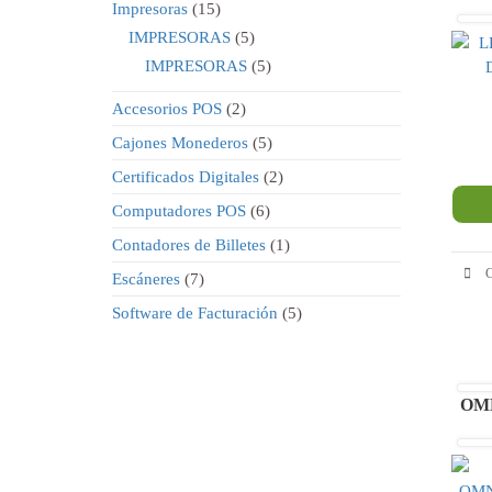
15
Impresoras
15
productos
5
IMPRESORAS
5
productos
5
IMPRESORAS
5
productos
2
Accesorios POS
2
productos
5
Cajones Monederos
5
productos
2
Certificados Digitales
2
productos
6
Computadores POS
6
productos
1
Contadores de Billetes
1
producto
C
7
Escáneres
7
productos
5
Software de Facturación
5
productos
OM