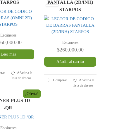
STARPOS
PANTALLA (2D/INH)
STARPOS
Escáneres
60,000.00
Escáneres
$
260,000.00
Leer más
Añadir al carrito
rar
Añadir a la
lista de deseos
Comparar
Añadir a la
lista de deseos
¡Oferta!
NER PLUS 1D
/QR
Escáneres