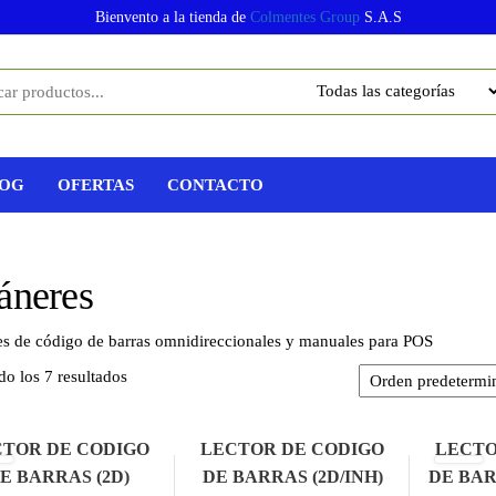
Bienvento a la tienda de
Colmentes Group
S.A.S
OG
OFERTAS
CONTACTO
áneres
s de código de barras omnidireccionales y manuales para POS
o los 7 resultados
CTOR DE CODIGO
LECTOR DE CODIGO
LECTO
E BARRAS (2D)
DE BARRAS (2D/INH)
DE BAR