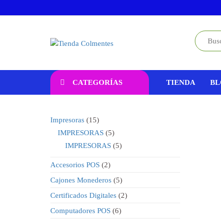
Saltar
al
contenido
Tienda
Equipos
Pos para
Colmentes
empresas
CATEGORÍAS
TIENDA
BL
15
Impresoras
15
productos
5
IMPRESORAS
5
productos
5
IMPRESORAS
5
productos
2
Accesorios POS
2
productos
5
Cajones Monederos
5
productos
2
Certificados Digitales
2
productos
6
Computadores POS
6