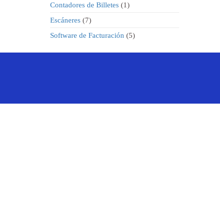
productos
1
Contadores de Billetes
1
producto
7
Escáneres
7
productos
5
Software de Facturación
5
productos