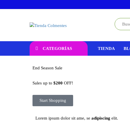
Tienda
Equipos
Pos para
Colmentes
empresas
CATEGORÍAS
TIENDA
BL
End Season Sale
Sales up to
$200
OFF!
Start Shopping
Lorem ipsum dolor sit ame, se
adipiscing
elit.