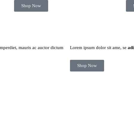
Shop Now
imperdiet, mauris ac auctor dictum
Lorem ipsum dolor sit ame, se
adi
Shop Now