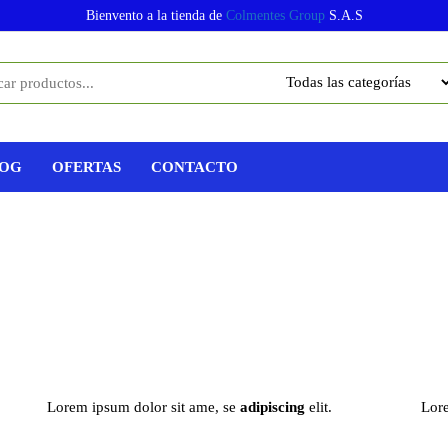
Bienvento a la tienda de
Colmentes Group
S.A.S
OG
OFERTAS
CONTACTO
Lorem ipsum dolor sit ame, se
adipiscing
elit.
Lore