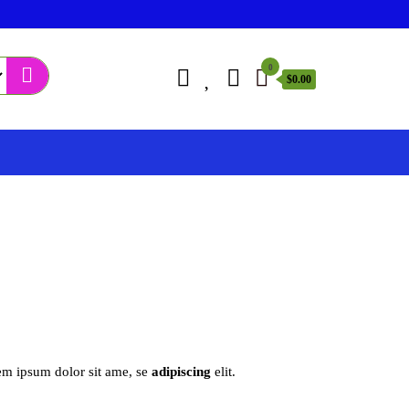
0
$0.00
m ipsum dolor sit ame, se
adipiscing
elit.