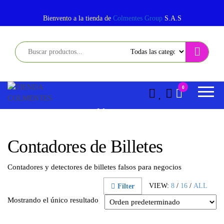
Saltar
al
Bienvento a la tienda de
Colmentes Group
S.A.S
contenido
TIENDA
EQUIPOS
0
POS PARA
COLMENTES
EMPRESAS
M
E
N
Contadores de Billetes
Ú
Contadores y detectores de billetes falsos para negocios
VIEW:
8
/
16
/
ALL
Filter
Mostrando el único resultado